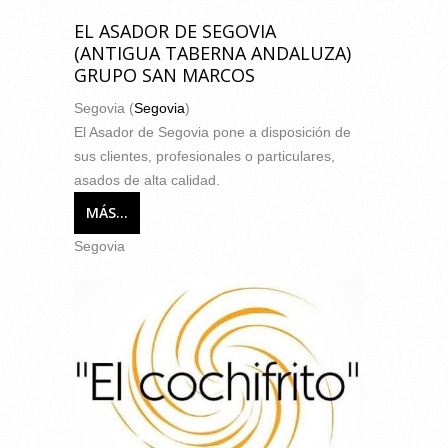
EL ASADOR DE SEGOVIA
(ANTIGUA TABERNA ANDALUZA)
GRUPO SAN MARCOS
Segovia (
Segovia
)
El Asador de Segovia pone a disposición de
sus clientes, profesionales o particulares,
asados de alta calidad.
MÁS...
Segovia