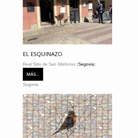
EL ESQUINAZO
Real Sitio de San Ildefonso (
Segovia
)
MÁS...
Segovia