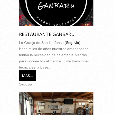
RESTAURANTE GANBARU
La Granja de San Ildefonso (
Segovia
)
Hace miles de años nuestros antepasados
tenian la necesidad de calentar la piedras
para cocinar los alimentos. Esta tradicional
tecnica es la base...
MÁS...
Segovia