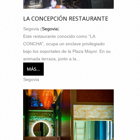
LA CONCEPCIÓN RESTAURANTE
Segovia (
Segovia
)
Este restaurante conocido como “LA
CONCHA”, ocupa un enclave privilegiado
bajo los soportales de la Plaza Mayor. En su
animada terraza, junto a la...
MÁS...
Segovia