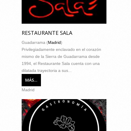
RESTAURANTE SALA
Guadarrama (
Madrid
)
Privilegiadamente enclavado en el corazón
mismo de la Sierra de Guadarrama desde
1994, el Restaurante Sala cuenta con una
dilatada trayectoria a sus...
MÁS...
Madrid