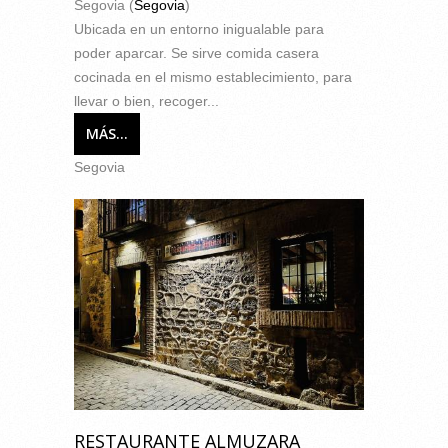
Segovia (
Segovia
)
Ubicada en un entorno inigualable para
poder aparcar. Se sirve comida casera
cocinada en el mismo establecimiento, para
llevar o bien, recoger...
MÁS...
Segovia
RESTAURANTE ALMUZARA