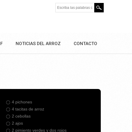
Escriba las palabras clave.
DF
NOTICIAS DEL ARROZ
CONTACTO
4 pichones
4 tacitas de arroz
2 cebollas
2 ajos
2 pimiento verdes y dos rojos