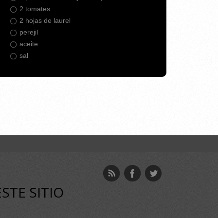
2 tomates
2 hojas de laurel
perejil
aceite
sal
ESTE SITIO