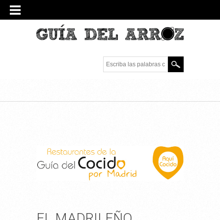
Escriba las palabras
clave.
EL MADRILEÑO