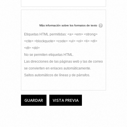
Más información sobre los formatos de texto
Etiquetas HTML permitidas: <a> <em> <strong>
<cite> <blockquote> <code> <ul> <ol> <li> <dl>
<dt> <dd>
No se permiten etiquetas HTML.
Las direcciones de las páginas web y las de correo
se convierten en enlaces automáticamente.
Saltos automáticos de líneas y de párrafos.