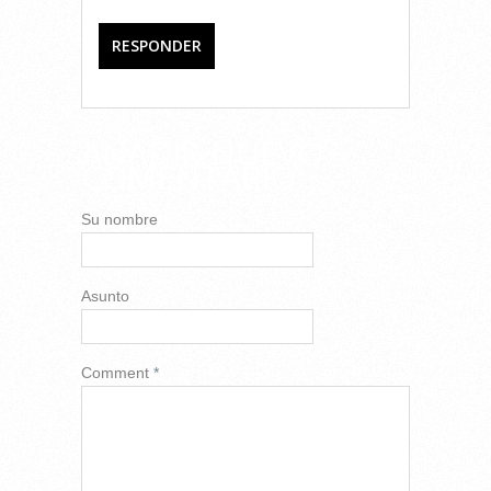
RESPONDER
AÑADIR NUEVO
COMENTARIO
Su nombre
Asunto
Comment
*