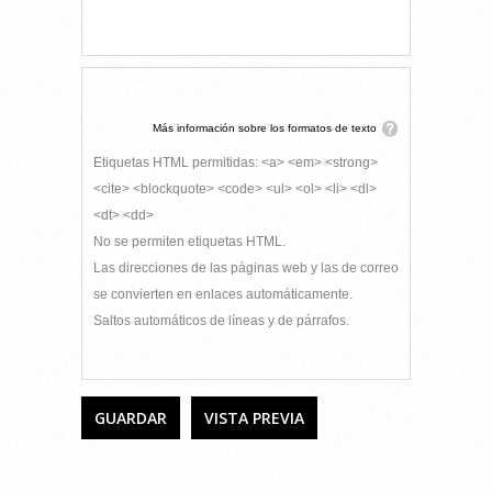
Más información sobre los formatos de texto
Etiquetas HTML permitidas: <a> <em> <strong>
<cite> <blockquote> <code> <ul> <ol> <li> <dl>
<dt> <dd>
No se permiten etiquetas HTML.
Las direcciones de las páginas web y las de correo
se convierten en enlaces automáticamente.
Saltos automáticos de líneas y de párrafos.