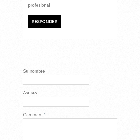
profesional
RESPONDER
AÑADIR NUEVO
COMENTARIO
Su nombre
Asunto
Comment
*