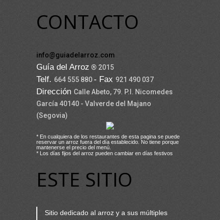
CONTACTO
info@guiadelarroz.com
Guía del Arroz
® 2015
Telf.
- Fax
664 555 880
921 490 037
Dirección
Calle Abeto, 79. P.I. Nicomedes
García 40140 - Valverde del Majano
(Segovia)
* En cualquiera de los restaurantes de esta pagina se puede
reservar un arroz fuera del día establecido. No tiene porque
mantenerse el precio del menú.
* Los días fijos del arroz pueden cambiar en días festivos
ESTE SITIO
Sitio dedicado al arroz y a sus múltiples