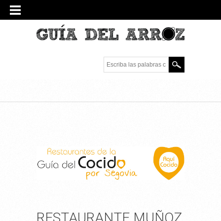
Escriba las palabras
clave.
RESTAURANTE MUÑOZ