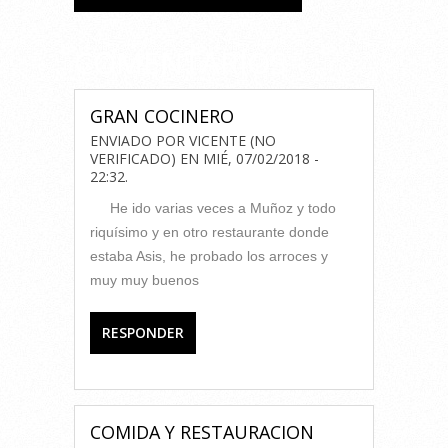
COMENTARIOS
GRAN COCINERO
ENVIADO POR
VICENTE (NO
VERIFICADO)
EN
MIÉ, 07/02/2018 -
22:32
.
He ido varias veces a Muñoz y todo
riquísimo y en otro restaurante donde
estaba Asis, he probado los arroces y
muy muy buenos
RESPONDER
COMIDA Y RESTAURACION