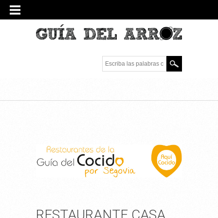
Escriba las palabras
clave.
RESTAURANTE CASA