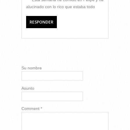
alucinado con lo rico que estaba todo
RESPONDER
AÑADIR NUEVO
COMENTARIO
Su nombre
Asunto
Comment
*