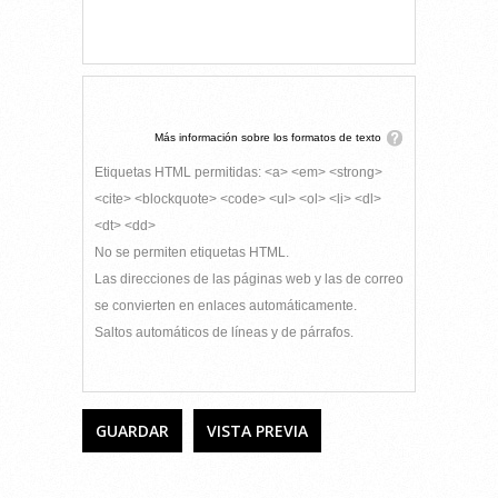
Más información sobre los formatos de texto
Etiquetas HTML permitidas: <a> <em> <strong>
<cite> <blockquote> <code> <ul> <ol> <li> <dl>
<dt> <dd>
No se permiten etiquetas HTML.
Las direcciones de las páginas web y las de correo
se convierten en enlaces automáticamente.
Saltos automáticos de líneas y de párrafos.