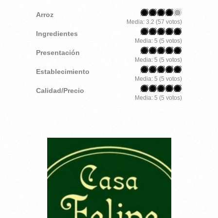
Arroz
Media:
3.2
(
57
votos)
Ingredientes
Media:
5
(
5
votos)
Presentación
Media:
5
(
5
votos)
Establecimiento
Media:
5
(
5
votos)
Calidad/Precio
Media:
5
(
5
votos)