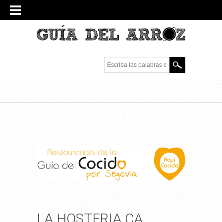
Escriba las palabras
clave.
LA HOSTERIA CA,