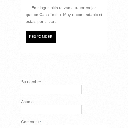
En ningun sitio te van a tratar mejor
que en Casa Techu. Muy recomendable si
estais por la zona.
RESPONDER
AÑADIR NUEVO
COMENTARIO
Su nombre
Asunto
Comment
*