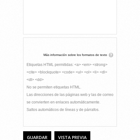
Más información sobre los formatos de texto
Etiquetas HTML permitidas: <a> <em> <strong>
<cite> <blockquote> <code> <ul> <ol> <li> <dl>
<dt> <dd>
No se permiten etiquetas HTML.
Las direcciones de las páginas web y las de correo
se convierten en enlaces automáticamente.
Saltos automáticos de líneas y de párrafos.