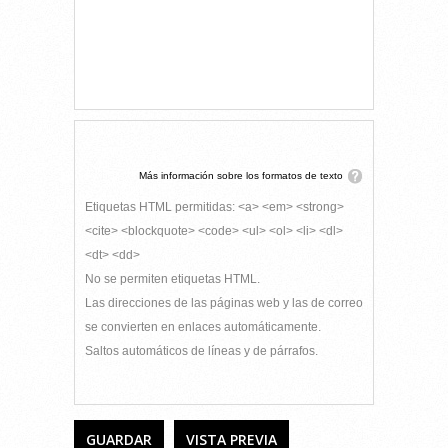
Más información sobre los formatos de texto
Etiquetas HTML permitidas: <a> <em> <strong>
<cite> <blockquote> <code> <ul> <ol> <li> <dl>
<dt> <dd>
No se permiten etiquetas HTML.
Las direcciones de las páginas web y las de correo
se convierten en enlaces automáticamente.
Saltos automáticos de líneas y de párrafos.