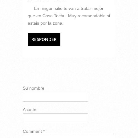
En ningun sitio te van a tratar mejor
que en Casa Techu. Muy recomendable si
estais por la zona.
RESPONDER
AÑADIR NUEVO
COMENTARIO
Su nombre
Asunto
Comment
*