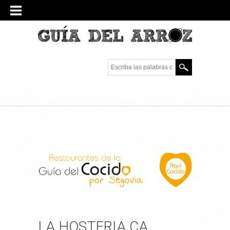
Escriba las palabras
clave.
LA HOSTERIA CA,