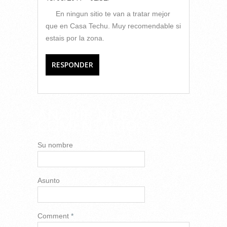
En ningun sitio te van a tratar mejor
que en Casa Techu. Muy recomendable si
estais por la zona.
RESPONDER
AÑADIR NUEVO
COMENTARIO
Su nombre
Asunto
Comment
*