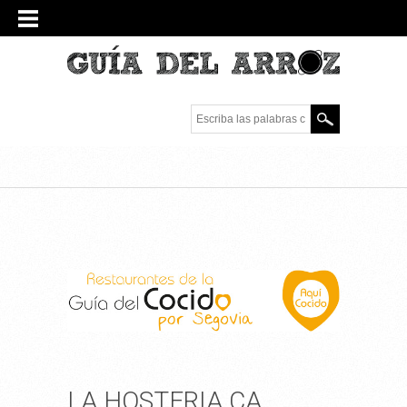
Escriba las palabras
clave.
LA HOSTERIA CA,