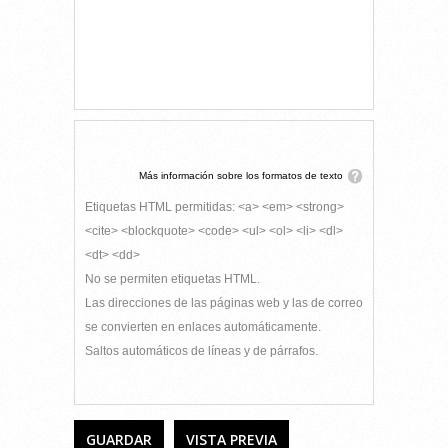
Más información sobre los formatos de texto
Etiquetas HTML permitidas: <a> <em> <strong>
<cite> <blockquote> <code> <ul> <ol> <li> <dl>
<dt> <dd>
No se permiten etiquetas HTML.
Las direcciones de las páginas web y las de correo
se convierten en enlaces automáticamente.
Saltos automáticos de líneas y de párrafos.