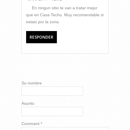
En ningun sitio te van a tratar mejor
que en Casa Techu. Muy recomendable si
estais por la zona.
RESPONDER
AÑADIR NUEVO
COMENTARIO
Su nombre
Asunto
Comment
*