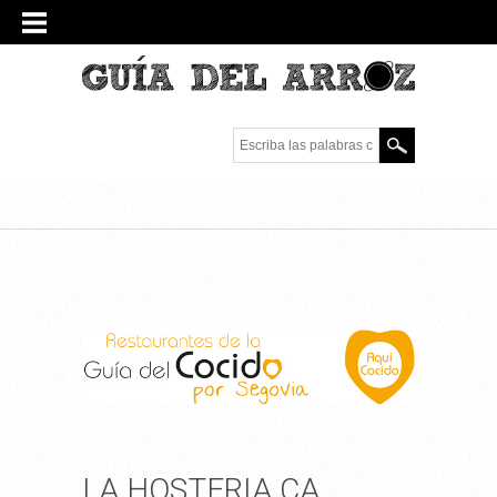
Escriba las palabras
clave.
LA HOSTERIA CA,