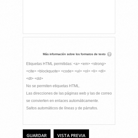
Más información sobre los formatos de texto
Etiquetas HTML permitidas: <a> <em> <strong>
<cite> <blockquote> <code> <ul> <ol> <li> <dl>
<dt> <dd>
No se permiten etiquetas HTML.
Las direcciones de las páginas web y las de correo
se convierten en enlaces automáticamente.
Saltos automáticos de líneas y de párrafos.