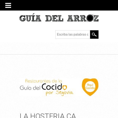
Escriba las palabras
clave.
LA HOSTERIA CA,