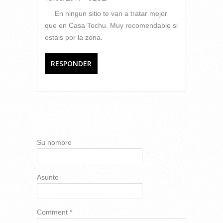
En ningun sitio te van a tratar mejor
que en Casa Techu. Muy recomendable si
estais por la zona.
RESPONDER
AÑADIR NUEVO
COMENTARIO
Su nombre
Asunto
Comment
*