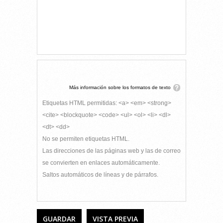
Más información sobre los formatos de texto
Etiquetas HTML permitidas: <a> <em> <strong>
<cite> <blockquote> <code> <ul> <ol> <li> <dl>
<dt> <dd>
No se permiten etiquetas HTML.
Las direcciones de las páginas web y las de correo
se convierten en enlaces automáticamente.
Saltos automáticos de líneas y de párrafos.