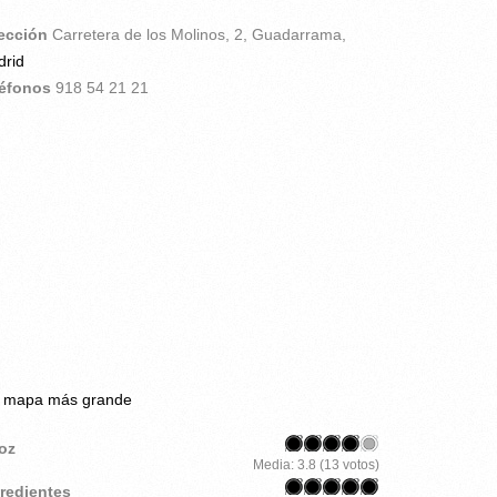
rección
Carretera de los Molinos, 2,
Guadarrama,
rid
léfonos
918 54 21 21
r mapa más grande
roz
Media:
3.8
(
13
votos)
gredientes