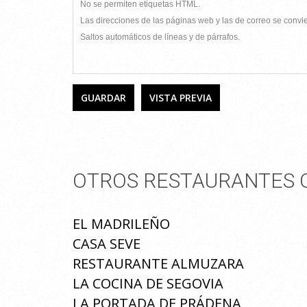
No se permiten etiquetas HTML.
Las direcciones de las páginas web y las de correo se conv
Saltos automáticos de líneas y de párrafos.
OTROS RESTAURANTES Q
EL MADRILEÑO
CASA SEVE
RESTAURANTE ALMUZARA
LA COCINA DE SEGOVIA
LA PORTADA DE PRÁDENA