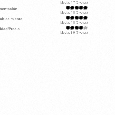
Media:
4.7
(
6
votos)
esentación
Media:
4.8
(
6
votos)
tablecimiento
Media:
4.8
(
6
votos)
lidad/Precio
Media:
3.9
(
7
votos)