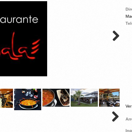
Di
Mad
Te
Ve
Ar
In