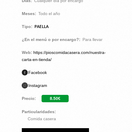
Días:
Cualquier día por encargo
Meses:
Todo el año
PAELLA
Tipo:
¿En el menú o por encargo?:
Para llevar
Web:
https://pioscomidacasera.com/nuestra-
carta-en-tienda/
Facebook
Instagram
Precio:
8.50€
Particularidades:
Comida casera