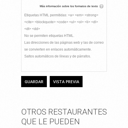
Más información sobre los formatos de texto
Etiquetas HTML permitidas: <a> <em> <strong>
<cite> <blockquote> <code> <ul> <ol> <li> <dl>
<dt> <dd>
No se permiten etiquetas HTML.
Las direcciones de las páginas web y las de correo
se convierten en enlaces automáticamente.
Saltos automáticos de líneas y de párrafos.
OTROS RESTAURANTES
QUE LE PUEDEN