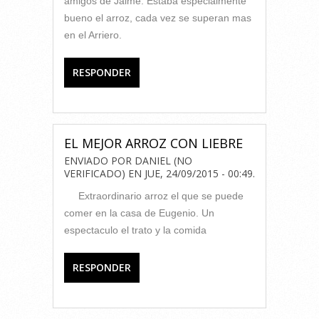
amigos de Jaime. Estaba especialmente
bueno el arroz, cada vez se superan mas
en el Arriero.
RESPONDER
EL MEJOR ARROZ CON LIEBRE
ENVIADO POR
DANIEL (NO
VERIFICADO)
EN
JUE, 24/09/2015 - 00:49
.
Extraordinario arroz el que se puede
comer en la casa de Eugenio. Un
espectaculo el trato y la comida
RESPONDER