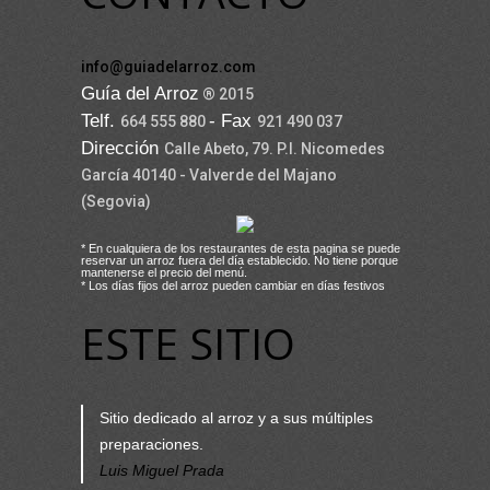
info@guiadelarroz.com
Guía del Arroz
® 2015
Telf.
- Fax
664 555 880
921 490 037
Dirección
Calle Abeto, 79. P.I. Nicomedes
García 40140 - Valverde del Majano
(Segovia)
* En cualquiera de los restaurantes de esta pagina se puede
reservar un arroz fuera del día establecido. No tiene porque
mantenerse el precio del menú.
* Los días fijos del arroz pueden cambiar en días festivos
ESTE SITIO
Sitio dedicado al arroz y a sus múltiples
preparaciones.
Luis Miguel Prada