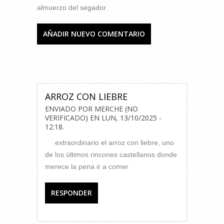
almuerzo del segador.
AÑADIR NUEVO COMENTARIO
COMENTARIOS
ARROZ CON LIEBRE
ENVIADO POR
MERCHE (NO
VERIFICADO)
EN
LUN, 13/10/2025 -
12:18
.
extraordinario el arroz con liebre, uno
de los últimos rincones castellanos donde
merece la pena ir a comer
RESPONDER