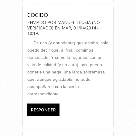
COCIDO
ENVIADO POR
MANUEL LLUSIA (NO
VERIFICADO)
EN
MAR, 01/04/2014 -
10:19
.
De rico (y abundante) que estaba, solo
puedo decir que, al final, comimos
demasiado. Y como lo regamos con un
vino de calidad (y no caro), solo puedo
ponerle una pega: una larga sobremesa
que, aunque agradable, no pudo
acompañarse con la siesta
correspondiente...
RESPONDER