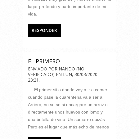
lugar preferido y parte importante de mi
vida.
RESPONDER
EL PRIMERO
ENVIADO POR
NANDO (NO
VERIFICADO)
EN
LUN, 30/03/2020 -
23:21
.
El primer sitio donde voy a ir a comer
cuando pase la cuarentena va a ser al
Arriero, no se se si encargare un arroz o
directamente unos huevos con lomo y
una botella de vino. Un sumarro quizás.
Pero es el lugar que más echo de menos