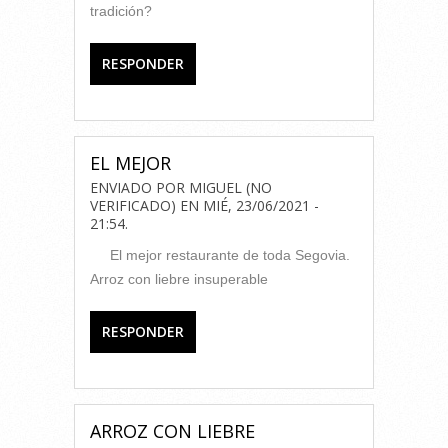
tradición?
RESPONDER
EL MEJOR
ENVIADO POR
MIGUEL (NO
VERIFICADO)
EN
MIÉ, 23/06/2021 -
21:54
.
El mejor restaurante de toda Segovia.
Arroz con liebre insuperable
RESPONDER
ARROZ CON LIEBRE