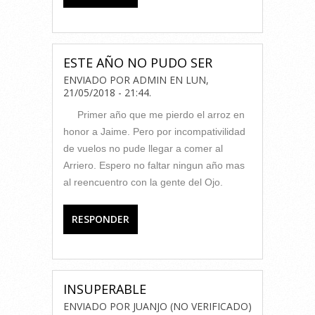
ESTE AÑO NO PUDO SER
ENVIADO POR
ADMIN
EN
LUN,
21/05/2018 - 21:44
.
Primer año que me pierdo el arroz en
honor a Jaime. Pero por incompativilidad
de vuelos no pude llegar a comer al
Arriero. Espero no faltar ningun año mas
al reencuentro con la gente del Ojo.
RESPONDER
INSUPERABLE
ENVIADO POR
JUANJO (NO VERIFICADO)