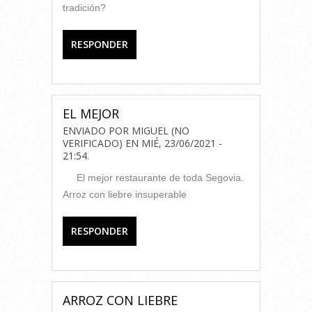
tradición?
RESPONDER
EL MEJOR
ENVIADO POR
MIGUEL (NO
VERIFICADO)
EN
MIÉ, 23/06/2021 -
21:54
.
El mejor restaurante de toda Segovia.
Arroz con liebre insuperable
RESPONDER
ARROZ CON LIEBRE