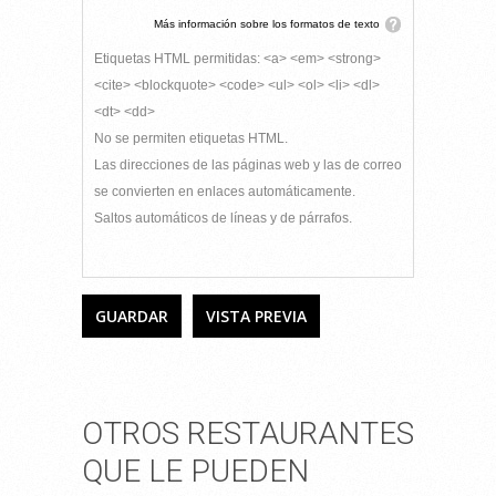
Más información sobre los formatos de texto
Etiquetas HTML permitidas: <a> <em> <strong>
<cite> <blockquote> <code> <ul> <ol> <li> <dl>
<dt> <dd>
No se permiten etiquetas HTML.
Las direcciones de las páginas web y las de correo
se convierten en enlaces automáticamente.
Saltos automáticos de líneas y de párrafos.
OTROS RESTAURANTES
QUE LE PUEDEN