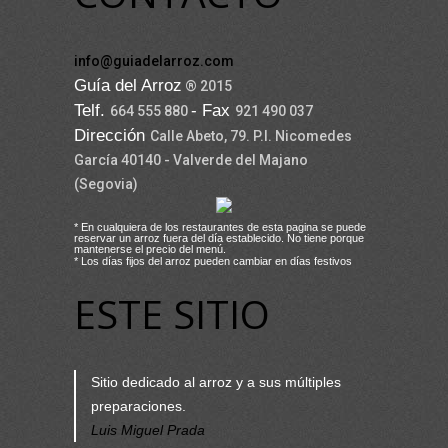
info@guiadelarroz.com
Guía del Arroz
® 2015
Telf.
- Fax
664 555 880
921 490 037
Dirección
Calle Abeto, 79. P.I. Nicomedes
García 40140 - Valverde del Majano
(Segovia)
* En cualquiera de los restaurantes de esta pagina se puede
reservar un arroz fuera del día establecido. No tiene porque
mantenerse el precio del menú.
* Los días fijos del arroz pueden cambiar en días festivos
ESTE SITIO
Sitio dedicado al arroz y a sus múltiples
preparaciones.
Luis Miguel Prada