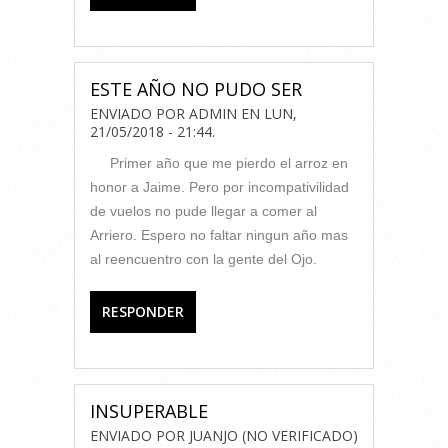
ESTE AÑO NO PUDO SER
ENVIADO POR
ADMIN
EN
LUN,
21/05/2018 - 21:44
.
Primer año que me pierdo el arroz en
honor a Jaime. Pero por incompativilidad
de vuelos no pude llegar a comer al
Arriero. Espero no faltar ningun año mas
al reencuentro con la gente del Ojo.
RESPONDER
INSUPERABLE
ENVIADO POR
JUANJO (NO VERIFICADO)