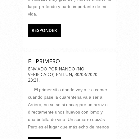
lugar preferido y parte importante de mi
vida.
RESPONDER
EL PRIMERO
ENVIADO POR
NANDO (NO
VERIFICADO)
EN
LUN, 30/03/2020 -
23:21
.
El primer sitio donde voy a ir a comer
cuando pase la cuarentena va a ser al
Arriero, no se se si encargare un arroz o
directamente unos huevos con lomo y
una botella de vino. Un sumarro quizás.
Pero es el lugar que más echo de menos