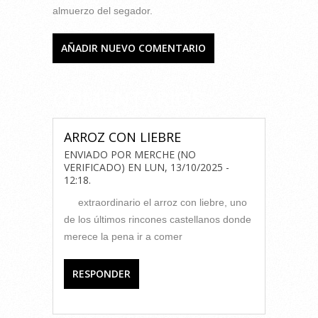
almuerzo del segador.
AÑADIR NUEVO COMENTARIO
COMENTARIOS
ARROZ CON LIEBRE
ENVIADO POR
MERCHE (NO
VERIFICADO)
EN
LUN, 13/10/2025 -
12:18
.
extraordinario el arroz con liebre, uno
de los últimos rincones castellanos donde
merece la pena ir a comer
RESPONDER