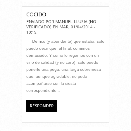
COCIDO
ENVIADO POR
MANUEL LLUSIA (NO
VERIFICADO)
EN
MAR, 01/04/2014 -
10:19
.
De rico (y abundante) que estaba, solo
puedo decir que, al final, comimos
demasiado. Y como lo regamos con un
vino de calidad (y no caro), solo puedo
ponerle una pega: una larga sobremesa
que, aunque agradable, no pudo
acompañarse con la siesta
correspondiente...
RESPONDER