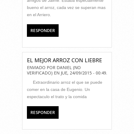
amigos de Jaime. Estaba especialmente
bueno el arroz, cada vez se superan mas
en el Arriero.
RESPONDER
EL MEJOR ARROZ CON LIEBRE
ENVIADO POR
DANIEL (NO
VERIFICADO)
EN
JUE, 24/09/2015 - 00:49
.
Extraordinario arroz el que se puede
comer en la casa de Eugenio. Un
espectaculo el trato y la comida
RESPONDER