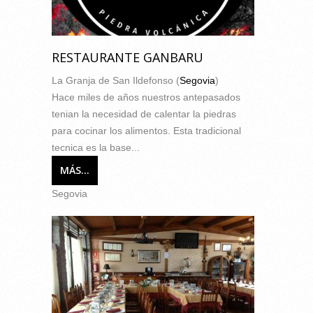
RESTAURANTE GANBARU
La Granja de San Ildefonso (
Segovia
)
Hace miles de años nuestros antepasados
tenian la necesidad de calentar la piedras
para cocinar los alimentos. Esta tradicional
tecnica es la base...
MÁS...
Segovia