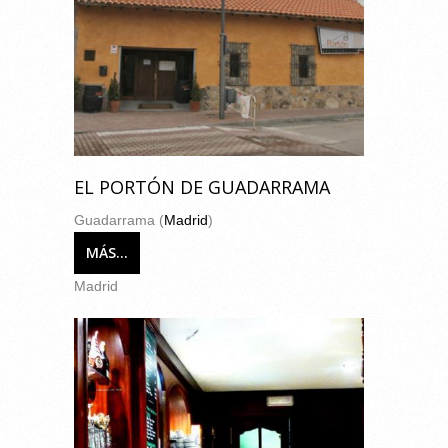
EL PORTÓN DE GUADARRAMA
Guadarrama (
Madrid
)
MÁS...
Madrid