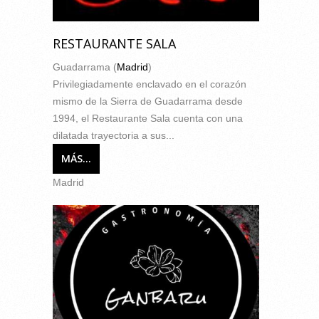
RESTAURANTE SALA
Guadarrama (
Madrid
)
Privilegiadamente enclavado en el corazón
mismo de la Sierra de Guadarrama desde
1994, el Restaurante Sala cuenta con una
dilatada trayectoria a sus...
MÁS...
Madrid