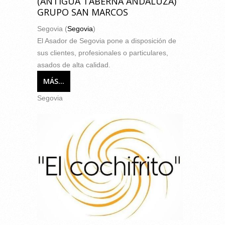
(ANTIGUA TABERNA ANDALUZA)
GRUPO SAN MARCOS
Segovia (
Segovia
)
El Asador de Segovia pone a disposición de
sus clientes, profesionales o particulares,
asados de alta calidad.
MÁS...
Segovia