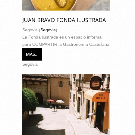
JUAN BRAVO FONDA ILUSTRADA
Segovia (
Segovia
)
La Fonda ilustrada es un espacio informal
para COMPARTIR la Gastronomía Castellana
MÁS...
Segovia