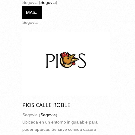
Segovia (
Segovia
)
MÁS...
Segovia
PIOS CALLE ROBLE
Segovia (
Segovia
)
Ubicada en un entorno inigualable para
poder aparcar. Se sirve comida casera