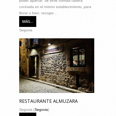
poder aparcar. Se sirve comida casera
cocinada en el mismo establecimiento, para
llevar o bien, recoger...
MÁS...
Segovia
RESTAURANTE ALMUZARA
Segovia (
Segovia
)