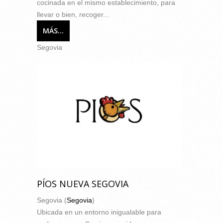
cocinada en el mismo establecimiento, para
llevar o bien, recoger...
MÁS...
Segovia
PÍOS NUEVA SEGOVIA
Segovia (
Segovia
)
Ubicada en un entorno inigualable para