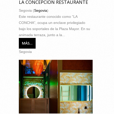
LA CONCEPCIÓN RESTAURANTE
Segovia (
Segovia
)
Este restaurante conocido como “LA
CONCHA”, ocupa un enclave privilegiado
bajo los soportales de la Plaza Mayor. En su
animada terraza, junto a la...
MÁS...
Segovia