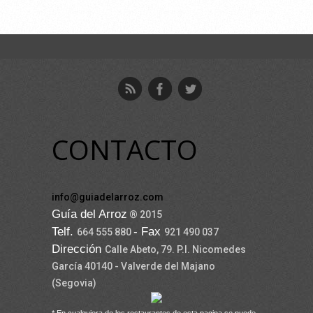
CONTACTO
info@guiadelarroz.com
Guía del Arroz
® 2015
Telf.
- Fax
664 555 880
921 490 037
Dirección
Calle Abeto, 79. P.I. Nicomedes
García 40140 - Valverde del Majano
(Segovia)
* En cualquiera de los restaurantes de esta pagina se puede